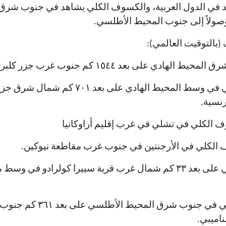
د في الدول العربية، والكسوف الكلي يشاهد في جنوب شرق
صولاً إلى جنوب المحيط الأطلسي.
بالتوقيت العالمي):
١٤:٣٣ بداية الكسوف الكلي في وسط المحيط الهاد
نسية.
١٦:١٤ ذروة الكسوف الكلي على بعد ٣٣ كم شمال غرب قرية سييرا كولرادو 
١٧:٥٤ انتهاء الكسوف الكلي في
اميبي.