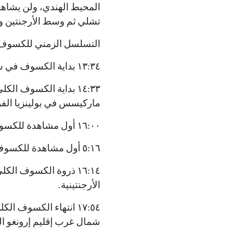
المحيط الهندي، ولن يشاه
تشلي ثم وسط الأرجنتين و
التسلسل الزمني للكسوف (
١٣:٣٤ بداية الكسوف في شرق المحيط الهادي على بعد ١٥٤٤ كم جنوب غرب جزر كلبرتن الفرنسية.
ماركيسس في بولينزيا الفر
١٦:٠٠ أول مشاهدة للكسوف الكلي في تشلي في غرب إقليم أراوكانيا
٥:١٦ أول مشاهدة للكسوف الكلي في الأرجنتين في جنوب غرب مقاطعة نيوكين.
الأرجنتينية.
شمال غرب إقليم إرونغو الن