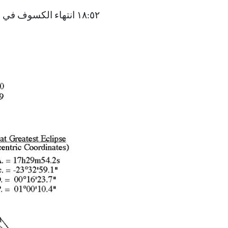
١٨:٥٢ انتهاء الكسوف في جنوب شرق المحيط الأطلسي على بعد ٢٣٥ كم جنوب جزيرة سينت هلنا البريطانية.