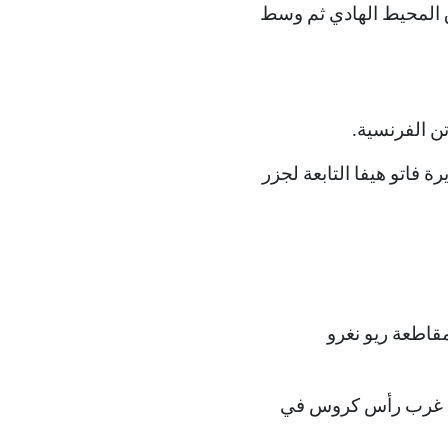
 المحيط الهادي ثم وسط
ي على بعد ٧٠١ كم شمال شرق جزيرة فاتو هيفا التابعة لجزر
في وسط مقاطعة ريو نغرو
 جنوب شرق المحيط الأطلسي على بعد ٣٦١ كم جنوب غرب رأس كروس في